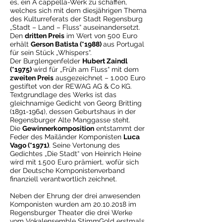
es, ein A cappella-Werk zu schaffen,
welches sich mit dem diesjährigen Thema
des Kulturreferats der Stadt Regensburg
„Stadt – Land – Fluss“ auseinandersetzt.
Den
dritten Preis
im Wert von 500 Euro
erhält
Gerson Batista (*1988)
aus Portugal
für sein Stück „Whispers“.
Der Burglengenfelder
Hubert Zaindl
(*1975)
wird für „Früh am Fluss“ mit dem
zweiten Preis
ausgezeichnet – 1.000 Euro
gestiftet von der REWAG AG & Co KG.
Textgrundlage des Werks ist das
gleichnamige Gedicht von Georg Britting
(1891-1964)
, dessen Geburtshaus in der
Regensburger Alte Manggasse steht.
Die
Gewinnerkomposition
entstammt der
Feder des Mailänder Komponisten
Luca
Vago (*1971)
. Seine Vertonung des
Gedichtes „Die Stadt“ von Heinrich Heine
wird mit 1.500 Euro prämiert, wofür sich
der Deutsche Komponistenverband
finanziell verantwortlich zeichnet.
Neben der Ehrung der drei anwesenden
Komponisten wurden am
20.10.2018
im
Regensburger Theater die drei Werke
vom Vokalensemble StimmGold erstmals